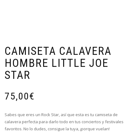
CAMISETA CALAVERA
HOMBRE LITTLE JOE
STAR
75,00
€
Sabes que eres un Rock Star, así que esta es tu camiseta de
calavera perfecta para darlo todo en tus conciertos y festivales
favoritos. No lo dudes, consigue la tuya, ¡porque vuelan!