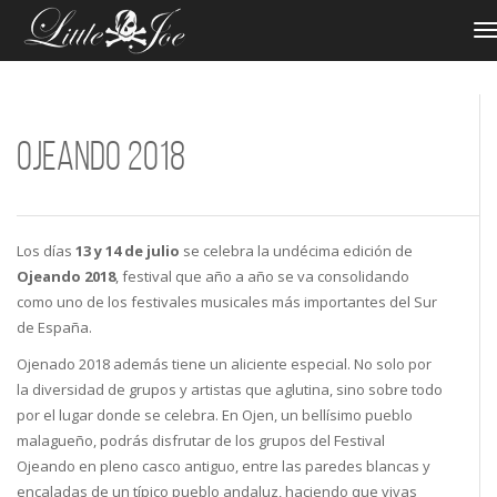
CAM
NAV
Ojeando 2018
Los días
13 y 14 de julio
se celebra la undécima edición de
Ojeando 2018
, festival que año a año se va consolidando
como uno de los festivales musicales más importantes del Sur
de España.
Ojenado 2018 además tiene un aliciente especial. No solo por
la diversidad de grupos y artistas que aglutina, sino sobre todo
por el lugar donde se celebra. En Ojen, un bellísimo pueblo
malagueño, podrás disfrutar de los grupos del Festival
Ojeando en pleno casco antiguo, entre las paredes blancas y
encaladas de un típico pueblo andaluz, haciendo que vivas