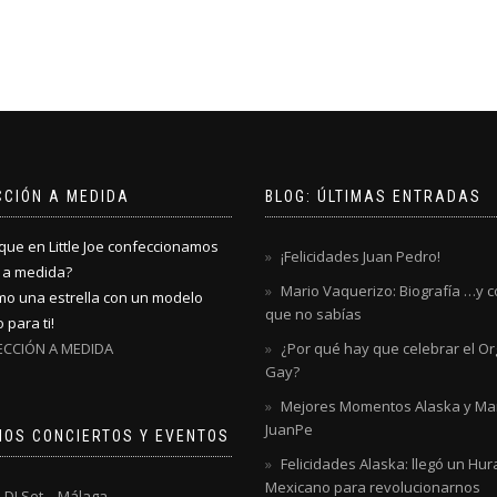
CCIÓN A MEDIDA
BLOG: ÚLTIMAS ENTRADAS
que en Little Joe confeccionamos
¡Felicidades Juan Pedro!
 a medida?
Mario Vaquerizo: Biografía …y 
mo una estrella con un modelo
que no sabías
 para ti!
CCIÓN A MEDIDA
¿Por qué hay que celebrar el Or
Gay?
Mejores Momentos Alaska y Mari
JuanPe
MOS CONCIERTOS Y EVENTOS
Felicidades Alaska: llegó un Hu
Mexicano para revolucionarnos
 DJ Set – Málaga