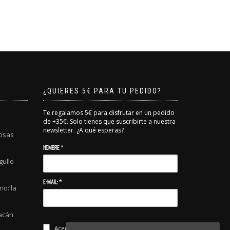
¿QUIERES 5€ PARA TU PEDIDO?
Te regalamos 5€ para disfrutar en un pedido
de +35€. Solo tienes que suscribirte a nuestra
newsletter. ¿A qué esperas?
cosas
Nombre *
gullo
E-mail: *
o: la
racán
Acepto la
política de privacidad