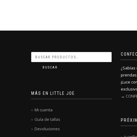
CONFE
¿Sabías 
BUSCAR
prendas
¡Luce co
exclusivo
MÁS EN LITTLE JOE
→
CONFE
Mi cuenta
Guía de tallas
PRÓXI
Devoluciones
JuanPe