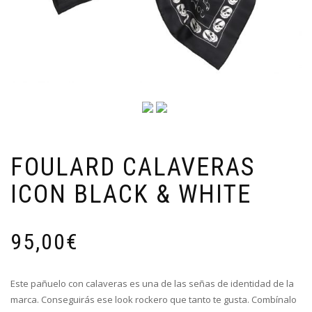
FOULARD CALAVERAS
ICON BLACK & WHITE
95,00
€
Este pañuelo con calaveras es una de las señas de identidad de la
marca. Conseguirás ese look rockero que tanto te gusta. Combínalo