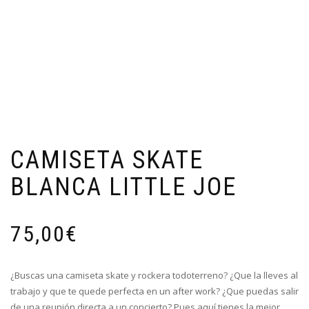
CAMISETA SKATE
BLANCA LITTLE JOE
75,00
€
¿Buscas una camiseta skate y rockera todoterreno? ¿Que la lleves al
trabajo y que te quede perfecta en un after work? ¿Que puedas salir
de una reunión directa a un concierto? Pues aquí tienes la mejor