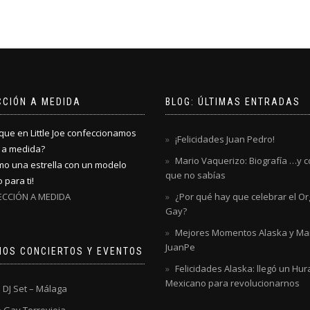
CCIÓN A MEDIDA
BLOG: ÚLTIMAS ENTRADAS
que en Little Joe confeccionamos
¡Felicidades Juan Pedro!
 a medida?
Mario Vaquerizo: Biografía …y 
mo una estrella con un modelo
que no sabías
 para ti!
CCIÓN A MEDIDA
¿Por qué hay que celebrar el Or
Gay?
Mejores Momentos Alaska y Mari
JuanPe
MOS CONCIERTOS Y EVENTOS
Felicidades Alaska: llegó un Hu
Mexicano para revolucionarnos
 DJ Set – Málaga
o Gay Torrevieja