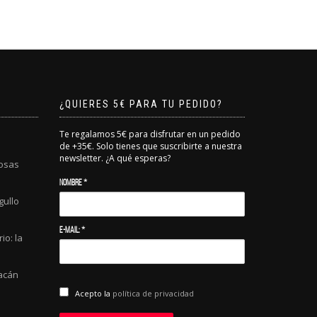
¿QUIERES 5€ PARA TU PEDIDO?
Te regalamos 5€ para disfrutar en un pedido
de +35€. Solo tienes que suscribirte a nuestra
newsletter. ¿A qué esperas?
cosas
Nombre *
gullo
E-mail: *
o: la
racán
Acepto la
política de privacidad