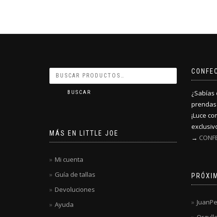
CONFE
¿Sabías 
BUSCAR
prendas
¡Luce co
exclusivo
MÁS EN LITTLE JOE
→
CONFE
Mi cuenta
Guía de tallas
PRÓXI
Devoluciones
JuanPe
Ayuda
Orgull