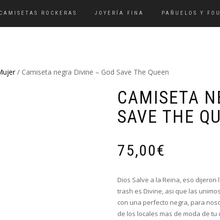
CAMISETAS ROCKERAS
JOYERÍA FINA
PAÑUELOS Y FO
Mujer
/ Camiseta negra Divine – God Save The Queen
CAMISETA N
SAVE THE Q
75,00
€
Dios Salve a la Reina, eso dijeron 
trash es Divine, asi que las unimo
con una perfecto negra, para nosot
de los locales mas de moda de tu 