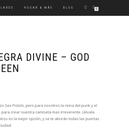
ULARDS
HOGAR & MÁS
BLOG
0
EGRA DIVINE – GOD
UEEN
los Sex Pistols, pero para nosotros la reina del punk y el
s para crear nuestra camiseta mas irreverente. Llévala
ros es la mejor opción, y se te abrirán todas las puertas
ciudad.